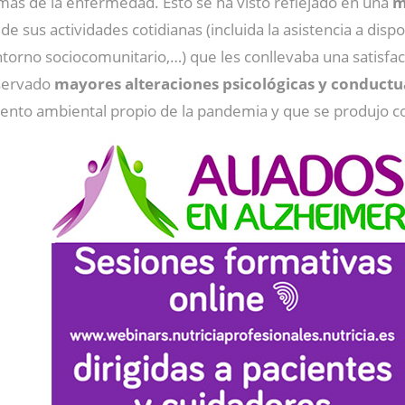
as de la enfermedad. Esto se ha visto reflejado en una
m
 de sus actividades cotidianas (incluida la asistencia a di
 entorno sociocomunitario,…) que les conllevaba una satisfa
servado
mayores alteraciones psicológicas y conductu
lamiento ambiental propio de la pandemia y que se produjo 