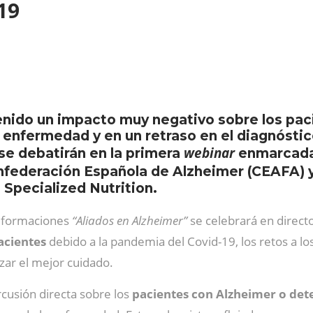
-19
nido un impacto muy negativo sobre los pac
enfermedad y en un retraso en el diagnósti
webinar
se debatirán en la primera
enmarcada
nfederación Española de Alzheimer (CEAFA) y 
Specialized Nutrition.
e formaciones
“Aliados en Alzheimer”
se celebrará en direct
acientes
debido a la pandemia del Covid-19, los retos a lo
zar el mejor cuidado.
cusión directa sobre los
pacientes con Alzheimer o det