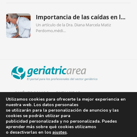
Importancia de las caídas en l...
Un artículo de la Dra. Diana Marcela Matiz
Perdomo,médi...
QUIÉNES SOMOS
PUBLICIDAD
Utilizamos cookies para ofrecerte la mejor experiencia en
nuestra web. Los datos personales
AVISO LEGAL
se utilizarán para la personalización de anuncios y las
cookies se podrán utilizar para
POLÍTICA DE COOKIES
publicidad personalizada y no personalizada. Puedes
aprender más sobre qué cookies utilizamos
POLÍTICA DE PRIVACIDAD
o desactivarlas en los
ajustes
.