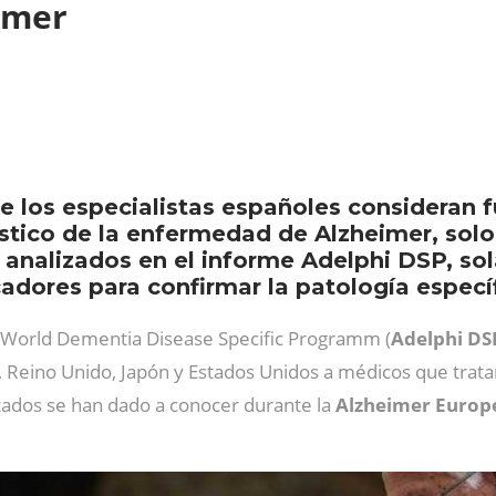
eimer
e los especialistas españoles consideran 
tico de la enfermedad de Alzheimer, solo 
s analizados en el informe Adelphi DSP, so
dores para confirmar la patología específ
l World Dementia Disease Specific Programm (
Adelphi DS
ña, Reino Unido, Japón y Estados Unidos a médicos que trat
ltados se han dado a conocer durante la
Alzheimer Europ