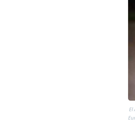
El
Eur