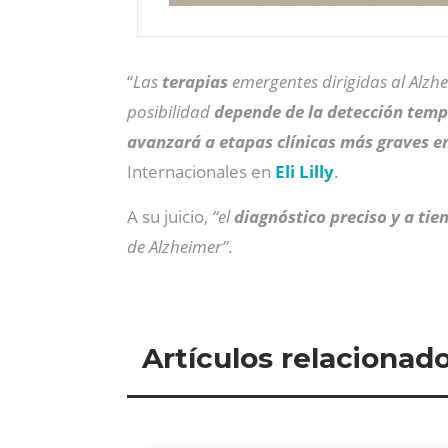
“
Las
terapias
emergentes dirigidas al Alzh
posibilidad
depende de la detección tem
avanzará a etapas clínicas más graves en
Internacionales en
Eli Lilly
.
A su juicio,
“el
diagnóstico preciso y a tie
de Alzheimer”
.
Artículos relacionad