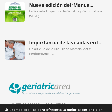
Nueva edición del ‘Manua...
La Sociedad Española de Geriatría y Gerontología
(SEGG)...
Importancia de las caídas en l...
Un artículo de la Dra. Diana Marcela Matiz
Perdomo,médi...
QUIÉNES SOMOS
PUBLICIDAD
Utilizamos cookies para ofrecerte la mejor experiencia en