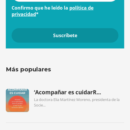
Confirmo que he leído la
política de
privacidad
*
Más populares
‘Acompañar es cuidarR...
La doctora Elia Martínez Moreno, presidenta de la
Socie...