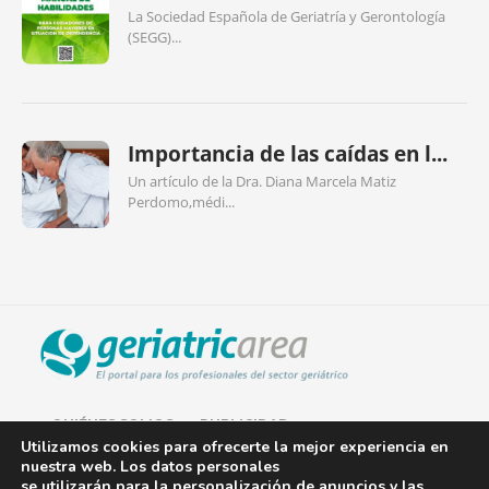
La Sociedad Española de Geriatría y Gerontología
(SEGG)...
Importancia de las caídas en l...
Un artículo de la Dra. Diana Marcela Matiz
Perdomo,médi...
QUIÉNES SOMOS
PUBLICIDAD
Utilizamos cookies para ofrecerte la mejor experiencia en
nuestra web. Los datos personales
AVISO LEGAL
se utilizarán para la personalización de anuncios y las