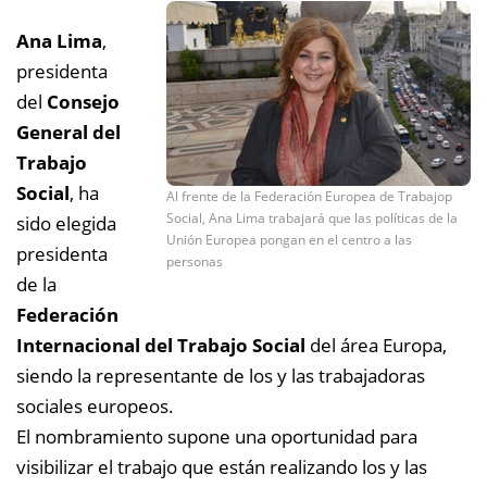
Ana Lima
,
presidenta
del
Consejo
General del
Trabajo
Social
, ha
Al frente de la Federación Europea de Trabajop
Social, Ana Lima trabajará que las políticas de la
sido elegida
Unión Europea pongan en el centro a las
presidenta
personas
de la
Federación
Internacional del Trabajo Social
del área Europa,
siendo la representante de los y las trabajadoras
sociales europeos.
El nombramiento supone una oportunidad para
visibilizar el trabajo que están realizando los y las