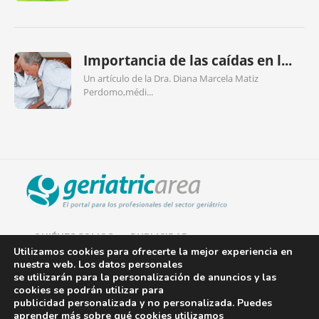
Importancia de las caídas en l...
Un artículo de la Dra. Diana Marcela Matiz
Perdomo,médi...
QUIÉNES SOMOS
PUBLICIDAD
Utilizamos cookies para ofrecerte la mejor experiencia en
nuestra web. Los datos personales
AVISO LEGAL
se utilizarán para la personalización de anuncios y las
cookies se podrán utilizar para
POLÍTICA DE COOKIES
publicidad personalizada y no personalizada. Puedes
aprender más sobre qué cookies utilizamos