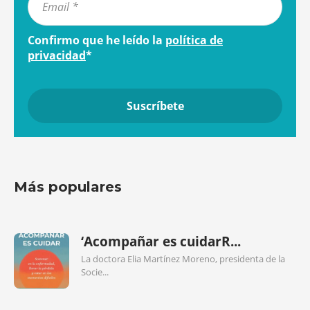
Confirmo que he leído la
política de
privacidad
*
Más populares
‘Acompañar es cuidarR...
La doctora Elia Martínez Moreno, presidenta de la
Socie...