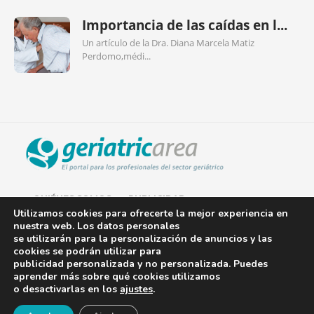
Importancia de las caídas en l...
Un artículo de la Dra. Diana Marcela Matiz
Perdomo,médi...
QUIÉNES SOMOS
PUBLICIDAD
Utilizamos cookies para ofrecerte la mejor experiencia en
nuestra web. Los datos personales
AVISO LEGAL
se utilizarán para la personalización de anuncios y las
cookies se podrán utilizar para
POLÍTICA DE COOKIES
publicidad personalizada y no personalizada. Puedes
aprender más sobre qué cookies utilizamos
POLÍTICA DE PRIVACIDAD
o desactivarlas en los
ajustes
.
¡Newsletter!
CONTACTO