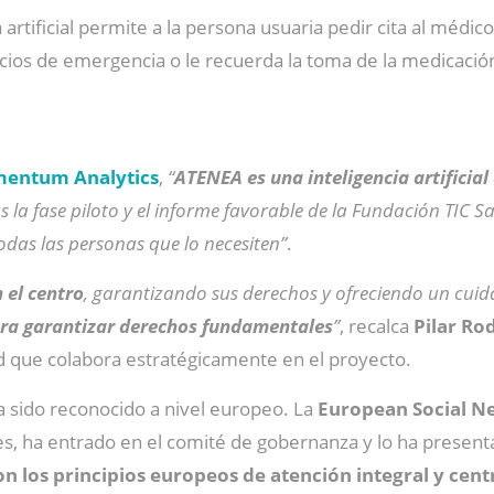
artificial permite a la persona usuaria pedir cita al médico
vicios de emergencia o le recuerda la toma de la medicació
entum Analytics
,
“
ATENEA es una inteligencia artificia
s la fase piloto y el informe favorable de la Fundación TIC 
odas las personas que lo necesiten”
.
 el centro
, garantizando sus derechos y ofreciendo un cuida
ara garantizar derechos fundamentales
”
, recalca
Pilar Ro
ad que colabora estratégicamente en el proyecto.
a sido reconocido a nivel europeo. La
European Social N
les, ha entrado en el comité de gobernanza y lo ha presen
n los principios europeos de atención integral y cent