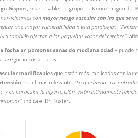
go Gispert
, responsable del grupo de Neuroimagen del 
participantes con
mayor riesgo vascular son las que se v
sentar una mayor vulnerabilidad a esta patología»
. “
Pensamo
ebro también afectan a los pequeños vasos del cerebro
”, afi
 la fecha en personas sanas de mediana edad
y puede s
l, aseguran sus autores.
vascular modificables
que están más implicados con la
re
rtensión
era el más relevante. “
Lo que hemos encontrado e
as, y en particular la hipertensión, están íntimamente rela
 síntomas
”, indica el Dr. Fuster.