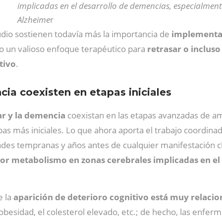
implicadas en el desarrollo de demencias, especialmen
Alzheime
r
udio sostienen todavía más la importancia de
implementar
 un valioso enfoque terapéutico para
retrasar o inclus
tivo
.
ia coexisten en etapas iniciales
r y la demencia
coexistan en las etapas avanzadas de am
s más iniciales. Lo que ahora aporta el trabajo coordinado
dades tempranas y años antes de cualquier manifestación cl
nor metabolismo en zonas cerebrales
implicadas en el
e la
aparición de deterioro cognitivo está muy relacio
 obesidad, el colesterol elevado, etc.; de hecho, las enfe