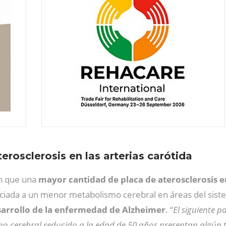
rosclerosis en las arterias carótida
on que una
mayor cantidad de placa de aterosclerosis en
ciada a un menor metabolismo cerebral en áreas del sistem
arrollo de la enfermedad de Alzheimer
. “
El siguiente p
smo cerebral reducido a la edad de 50 años presentan algún 