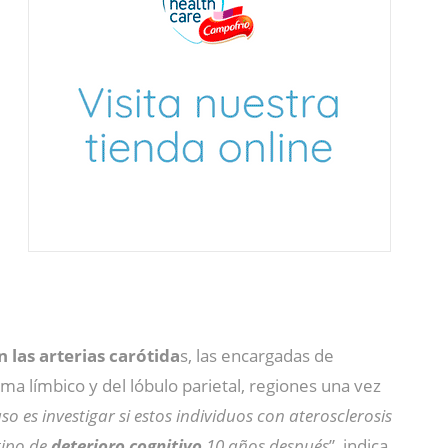
 las arterias carótida
s, las encargadas de
a límbico y del lóbulo parietal, regiones una vez
aso es investigar si estos individuos con aterosclerosis
tipo de
deterioro cognitivo
10 años después
”, indica