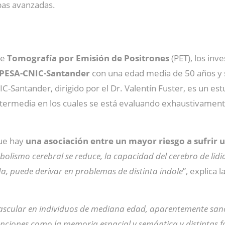
pas avanzadas.
de
Tomografía por Emisión de Positrones
(PET), los inv
 PESA-CNIC-Santander
con una edad media de 50 años y s
IC-Santander, dirigido por el Dr. Valentín Fuster, es un es
termedia en los cuales se está evaluando exhaustivamente 
que hay
una asociación entre un mayor riesgo a sufrir
olismo cerebral se reduce, la capacidad del cerebro de lid
a, puede derivar en problemas de distinta índole
”, explica l
ascular en individuos de mediana edad, aparentemente san
nciones como la memoria espacial y semántica y distintas 