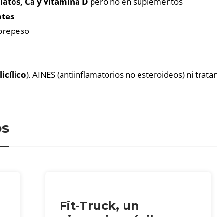
latos, Ca y vitamina D
pero no en suplementos
ntes
obrepeso
licílico
), AINES (antiinflamatorios no esteroideos) ni tra
os
Fit-Truck, un