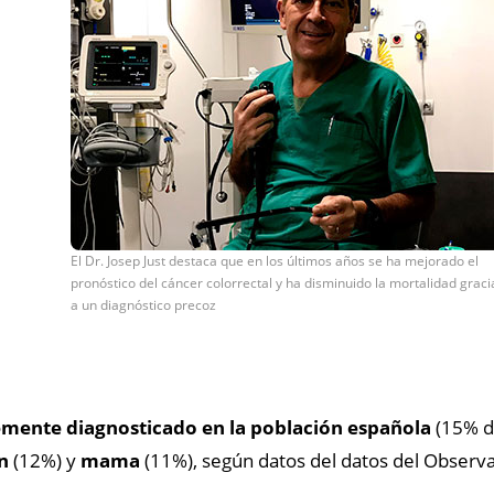
El Dr. Josep Just destaca que en los últimos años se ha mejorado el
pronóstico del cáncer colorrectal y ha disminuido la mortalidad graci
a un diagnóstico precoz
mente diagnosticado en la población española
(15% de
n
(12%) y
mama
(11%), según datos del datos del Observa