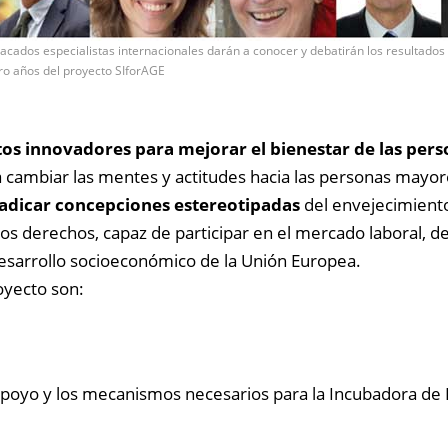
acados especialistas internacionales darán a conocer y debatirán los resultados 
ro años del proyecto SIforAGE
os innovadores para mejorar el bienestar de las per
a cambiar las mentes y actitudes hacia las personas mayor
adicar concepciones estereotipadas
del envejecimiento
derechos, capaz de participar en el mercado laboral, de 
 desarrollo socioeconómico de la Unión Europea.
oyecto son:
poyo y los mecanismos necesarios para la Incubadora de I