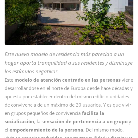
Este nuevo modelo de residencia más parecido a un
hogar aporta tranquilidad a sus residentes y disminuye
los estímulos negativos
Este
modelo de atención centrado en las personas
viene
desarrollándose en el norte de Europa desde hace décadas y
apuesta por establecer dentro del mismo edificio unidades
de convivencia de un máximo de 20 usuarios. Y es que vivir
en grupos pequeños de convivencia
facilita la
socialización
, la s
ensación de pertenencia a un grupo
y
el
empoderamiento de la persona
. Del mismo modo,