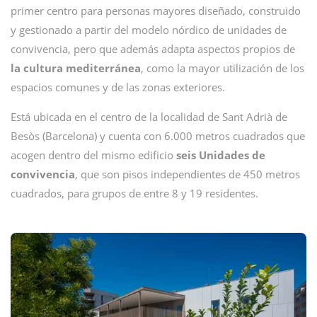
primer centro para personas mayores diseñado, construido
y gestionado a partir del
modelo nórdico de unidades de
convivencia, pero que además adapta aspectos propios de
la cultura mediterránea
, como la mayor utilización de los
espacios comunes y de las zonas exteriores.
Está ubicada en el centro de la localidad de Sant Adrià de
Besòs (Barcelona) y cuenta con 6.000 metros cuadrados que
acogen dentro del mismo edificio
seis Unidades de
convivencia
, que son pisos independientes de 450 metros
cuadrados, para grupos de entre 8 y 19 residentes.