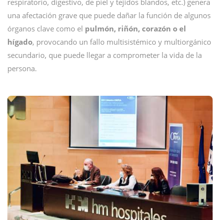
respiratorio, digestivo, de piel y tejidos blandos, etc.) genera
una afectación grave que puede dañar la función de algunos
órganos clave como el
pulmón, riñón, corazón o el
hígado
, provocando un fallo multisistémico y multiorgánico
secundario, que puede llegar a comprometer la vida de la
persona.