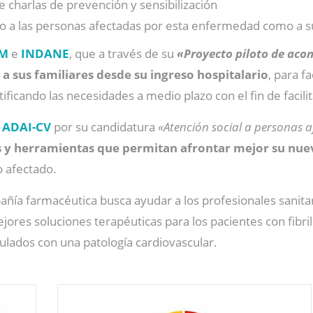
de charlas de prevención y sensibilización
to a las personas afectadas por esta enfermedad como a s
AM
e
INDANE
, que a través de su
«Proyecto piloto de acom
a sus familiares desde su ingreso hospitalario
, para f
tificando las necesidades a medio plazo con el fin de facili
n
ADAI-CV
por su candidatura
«Atención social a personas af
s y herramientas que permitan afrontar mejor su nue
do afectado.
pañía farmacéutica busca ayudar a los profesionales sanita
ejores soluciones terapéuticas para los pacientes con fibri
culados con una patología cardiovascular.