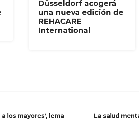
Düsseldorf acogerá
e
una nueva edición de
REHACARE
International
o a los mayores', lema
La salud ment