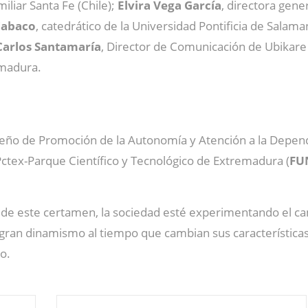
iliar Santa Fe (Chile);
Elvira Vega García
, directora gen
Cabaco
, catedrático de la Universidad Pontificia de Sala
Carlos Santamaría
, Director de Comunicación de Ubikare
emadura.
meño de Promoción de la Autonomía y Atención a la Depend
Pctex-Parque Científico y Tecnológico de Extremadura (
FU
 de este certamen, la sociedad esté experimentando el ca
ran dinamismo al tiempo que cambian sus características, 
io.