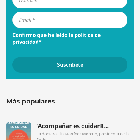
Confirmo que he leído la
política de
privacidad
*
Más populares
‘Acompañar es cuidarR...
La doctora Elia Martínez Moreno, presidenta de la
Socie...