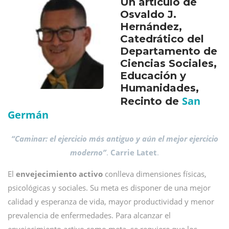
Un artículo de
Osvaldo J.
Hernández,
Catedrático del
Departamento de
Ciencias Sociales,
Educación y
Humanidades,
San
Recinto de
Germán
“Caminar: el ejercicio más antiguo y aún el mejor ejercicio
moderno”
.
Carrie Latet
.
El
envejecimiento activo
conlleva dimensiones físicas,
psicológicas y sociales. Su meta es disponer de una mejor
calidad y esperanza de vida, mayor productividad y menor
prevalencia de enfermedades. Para alcanzar el