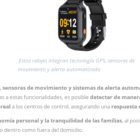
Estos relojes integran tecnología GPS, sensores de
movimiento y alerta automatizada
, sensores de movimiento y sistemas de alerta autom
ias a estas funcionalidades, es posible
detectar de manera
real
a los centros de control, asegurando una
respuesta 
omía personal y la tranquilidad de las familias
, al posi
to dentro como fuera del domicilio.