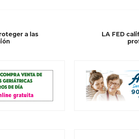
roteger a las
LA FED calif
ción
pro