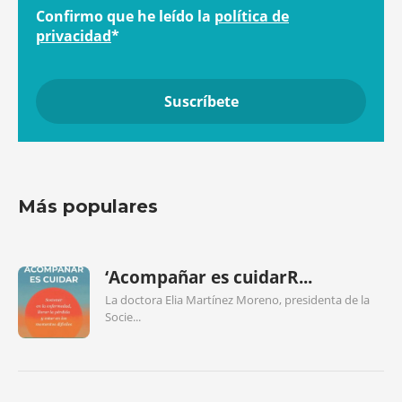
Confirmo que he leído la
política de
privacidad
*
Más populares
‘Acompañar es cuidarR...
La doctora Elia Martínez Moreno, presidenta de la
Socie...