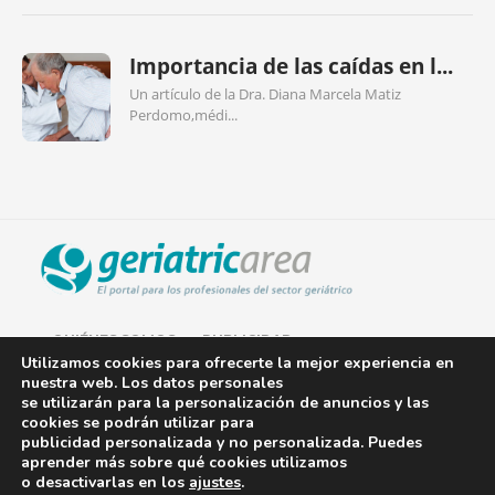
Importancia de las caídas en l...
Un artículo de la Dra. Diana Marcela Matiz
Perdomo,médi...
QUIÉNES SOMOS
PUBLICIDAD
Utilizamos cookies para ofrecerte la mejor experiencia en
nuestra web. Los datos personales
AVISO LEGAL
se utilizarán para la personalización de anuncios y las
cookies se podrán utilizar para
POLÍTICA DE COOKIES
publicidad personalizada y no personalizada. Puedes
aprender más sobre qué cookies utilizamos
POLÍTICA DE PRIVACIDAD
o desactivarlas en los
ajustes
.