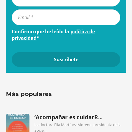
Confirmo que he leído la
política de
privacidad
*
Más populares
‘Acompañar es cuidarR...
La doctora Elia Martínez Moreno, presidenta de la
Socie...