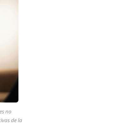
es no
ivas
de la