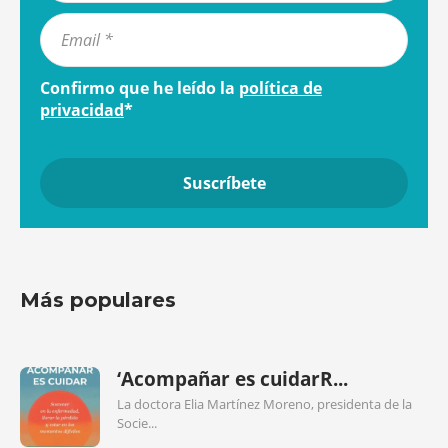
Confirmo que he leído la
política de
privacidad
*
Más populares
‘Acompañar es cuidarR...
La doctora Elia Martínez Moreno, presidenta de la
Socie...