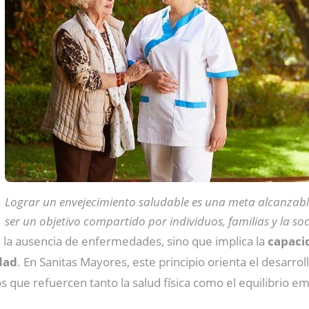
Lograr un envejecimiento saludable es una meta alcanzabl
ser un objetivo compartido por individuos, familias y la so
a la ausencia de enfermedades, sino que implica la
capacid
edad
. En Sanitas Mayores, este principio orienta el desarrol
s que refuercen tanto la salud física como el equilibrio e