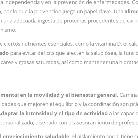
la independencia y en la prevención de enfermedades. Con
, por lo que la prevención juega un papel clave. Una
alim
on una adecuada ingesta de proteínas procedentes de carn
anismo.
 ciertos nutrientes esenciales, como la vitamina D, el calc
uado
para evitar déficits que afecten la salud ósea, la fun
ares y grasas saturadas, así como mantener una hidrata
ental en la movilidad y el bienestar general
. Caminar
idades que mejoren el equilibrio y la coordinación son práct
daptar la intensidad y el tipo de actividad
a las capaci
 personalizado, diseñado con el asesoramiento de profesio
el envejecimiento saludable
. El aislamiento social tiene 