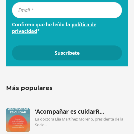
Confirmo que he leído la
política de
privacidad
*
Más populares
‘Acompañar es cuidarR...
La doctora Elia Martínez Moreno, presidenta de la
Socie...