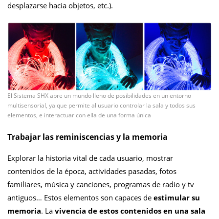
desplazarse hacia objetos, etc.).
El Sistema SHX abre un mundo lleno de posibilidades en un entorno
multisensorial, ya que permite al usuario controlar la sala y todos sus
elementos, e interactuar con ella de una forma única
Trabajar las reminiscencias y la memoria
Explorar la historia vital de cada usuario, mostrar
contenidos de la época, actividades pasadas, fotos
familiares, música y canciones, programas de radio y tv
antiguos… Estos elementos son capaces de
estimular su
memoria
. La
vivencia de estos contenidos en una sala