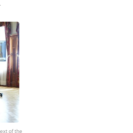
.
ext of the