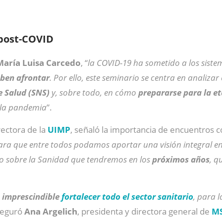
 post-COVID
María Luisa Carcedo
, “
la COVID-19 ha sometido a los siste
eben afrontar
. Por ello, este seminario se centra en analiza
e Salud (SNS)
y, sobre todo, en cómo
prepararse para la e
 la pandemia
”.
 rectora de la
UIMP
, señaló la importancia de encuentros c
ara que entre todos podamos aportar una visión integral e
 sobre la Sanidad que tendremos en los
próximos años
, q
s
imprescindible
fortalecer todo el sector sanitario
, para l
aseguró
Ana Argelich
, presidenta y directora general de
M