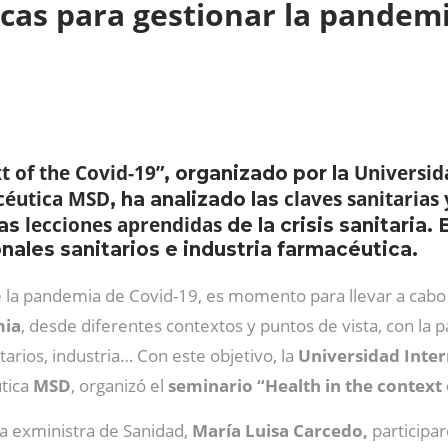
gicas para gestionar la pandem
t of the Covid-19”
Universid
, organizado por la
céutica MSD
claves sanitarias
, ha analizado las
lecciones aprendidas
las
de la crisis sanitaria
nales sanitarios e industria farmacéutica.
de la pandemia de Covid-19, es momento para llevar a cab
mia
, desde diferentes contextos y puntos de vista, con la p
arios, industria… Con este objetivo, la
Universidad Inte
tica
MSD
, organizó el
seminario “Health in the context 
 la exministra de Sanidad,
María Luisa Carcedo,
participar