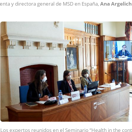
identa y directora general de MSD en España,
Ana Argelich
Los expertos reunidos en el Seminario “Health in the cont