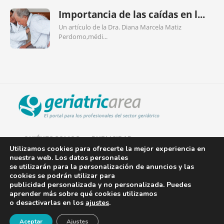
Importancia de las caídas en l...
Un artículo de la Dra. Diana Marcela Matiz
Perdomo,médi...
QUIÉNES SOMOS
PUBLICIDAD
Utilizamos cookies para ofrecerte la mejor experiencia en
nuestra web. Los datos personales
AVISO LEGAL
se utilizarán para la personalización de anuncios y las
cookies se podrán utilizar para
POLÍTICA DE COOKIES
publicidad personalizada y no personalizada. Puedes
aprender más sobre qué cookies utilizamos
POLÍTICA DE PRIVACIDAD
o desactivarlas en los
ajustes
.
¡Newsletter!
CONTACTO
Aceptar
Ajustes