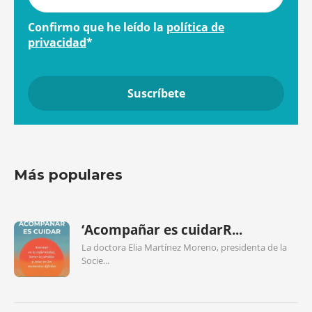
Confirmo que he leído la
política de
privacidad
*
Más populares
‘Acompañar es cuidarR...
La doctora Elia Martínez Moreno, presidenta de la
Socie...