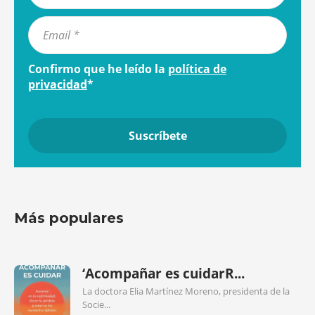
Confirmo que he leído la
política de
privacidad
*
Más populares
‘Acompañar es cuidarR...
La doctora Elia Martínez Moreno, presidenta de la
Socie...