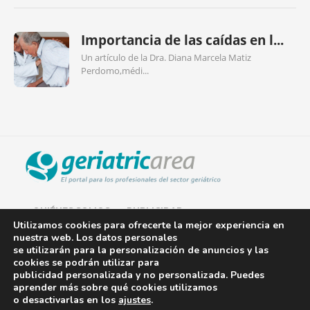
Importancia de las caídas en l...
Un artículo de la Dra. Diana Marcela Matiz
Perdomo,médi...
QUIÉNES SOMOS
PUBLICIDAD
Utilizamos cookies para ofrecerte la mejor experiencia en
nuestra web. Los datos personales
AVISO LEGAL
se utilizarán para la personalización de anuncios y las
cookies se podrán utilizar para
POLÍTICA DE COOKIES
publicidad personalizada y no personalizada. Puedes
aprender más sobre qué cookies utilizamos
POLÍTICA DE PRIVACIDAD
o desactivarlas en los
ajustes
.