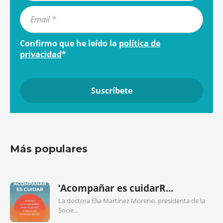
Confirmo que he leído la
política de
privacidad
*
Más populares
‘Acompañar es cuidarR...
La doctora Elia Martínez Moreno, presidenta de la
Socie...