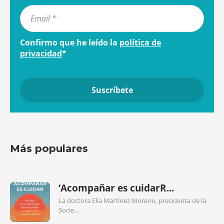
Confirmo que he leído la
política de
privacidad
*
Más populares
‘Acompañar es cuidarR...
La doctora Elia Martínez Moreno, presidenta de la
Socie...