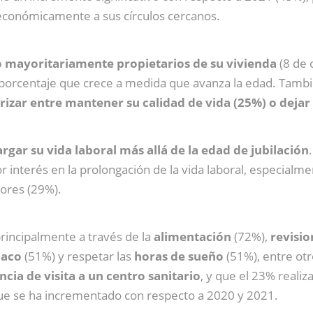
económicamente a sus círculos cercanos.
o mayoritariamente propietarios de su vivienda
(8 de 
 porcentaje que crece a medida que avanza la edad. Tambi
orizar entre mantener su calidad de vida (25%) o dejar
argar su vida laboral más allá de la edad de jubilación
or interés en la prolongación de la vida laboral, especial
iores (29%).
principalmente a través de la
alimentación
(72%),
revisi
baco
(51%) y respetar las
horas de sueño
(51%), entre ot
cia de visita a un centro sanitario
, y que el 23% reali
que se ha incrementado con respecto a 2020 y 2021.