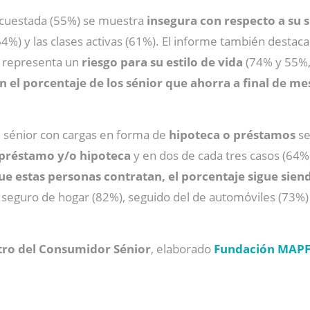
encuestada (55%) se muestra
insegura con respecto a su 
(64%) y las clases activas (61%). El informe también destac
s
representa un
riesgo para su estilo de vida
(74% y 55%, 
 el porcentaje de los sénior que ahorra a final de me
ón sénior con cargas en forma de
hipoteca o préstamos
se
 préstamo y/o hipoteca
y en dos de cada tres casos (64
ue estas personas contratan, el porcentaje sigue sie
el seguro de hogar (82%), seguido del de automóviles (73%
tro del Consumidor Sénior
, elaborado
Fundación MAP