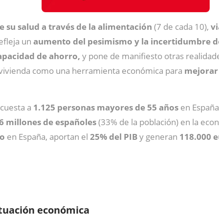
e su salud a través de la alimentación
(7 de cada 10),
vi
efleja un
aumento del pesimismo y la incertidumbre de
apacidad de ahorro,
y pone de manifiesto otras realidad
a vivienda como una herramienta económica para
mejorar 
ncuesta a
1.125 personas mayores de 55 años
en España,
6 millones de españoles
(33% de la población) en la eco
to
en España, aportan el
25% del PIB
y generan
118.000 eu
ituación económica