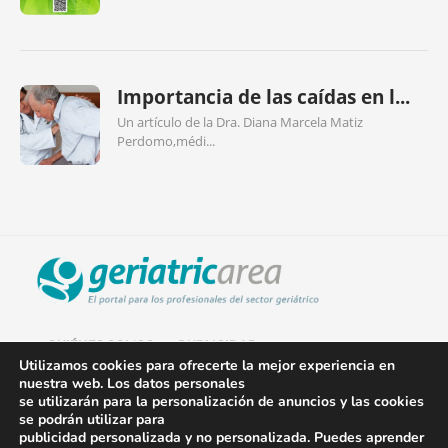
Importancia de las caídas en l...
Un artículo de la Dra. Diana Marcela Matiz
Perdomo,médi...
QUIÉNES SOMOS
PUBLICIDAD
Utilizamos cookies para ofrecerte la mejor experiencia en
nuestra web. Los datos personales
AVISO LEGAL
se utilizarán para la personalización de anuncios y las cookies
se podrán utilizar para
POLÍTICA DE COOKIES
publicidad personalizada y no personalizada. Puedes aprender