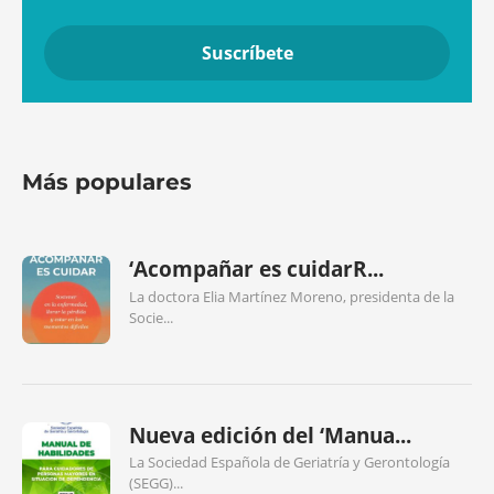
Más populares
‘Acompañar es cuidarR...
La doctora Elia Martínez Moreno, presidenta de la
Socie...
Nueva edición del ‘Manua...
La Sociedad Española de Geriatría y Gerontología
(SEGG)...