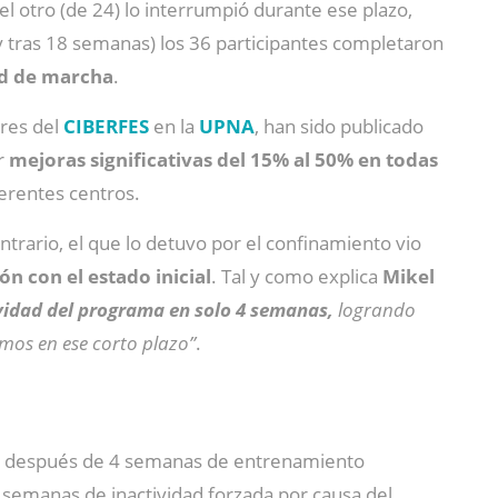
otro (de 24) lo interrumpió durante ese plazo,
y tras 18 semanas) los 36 participantes completaron
dad de marcha
.
ores del
CIBERFES
en la
UPNA
, han sido publicado
r
mejoras significativas del 15% al 50% en todas
erentes centros.
rario, el que lo detuvo por el confinamiento vio
n con el estado inicial
. Tal y como explica
Mikel
vidad del programa en solo 4 semanas,
logrando
omos en ese corto plazo”
.
azo después de 4 semanas de entrenamiento
 semanas de inactividad forzada por causa del