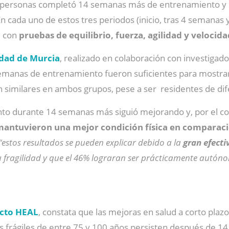
personas completó 14 semanas más de entrenamiento y el 
n cada uno de estos tres periodos (inicio, tras 4 semanas 
, con
pruebas de equilibrio, fuerza, agilidad y veloci
dad de Murcia
, realizado en colaboración con investigad
semanas de entrenamiento fueron suficientes para mostra
n similares en ambos grupos, pese a ser residentes de dif
to durante 14 semanas más siguió mejorando y, por el cont
antuvieron una mejor condición física en comparació
“estos resultados se pueden explicar debido a la
gran efecti
 su fragilidad y que el 46% lograran ser prácticamente autón
cto HEAL
, constata que las mejoras en salud a corto pl
s frágiles de entre 75 y 100 años persisten después de 14