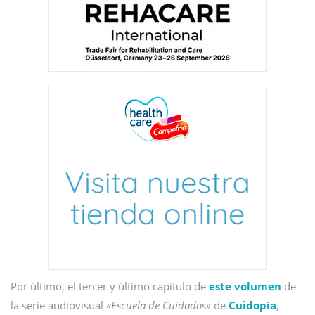
Por último, el tercer y último capítulo de
este volumen
de
la serie audiovisual
«Escuela de Cuidados»
de
Cuidopía
,