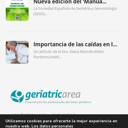
Nueva edición del ‘Manua...
La Sociedad Española de Geriatría y Gerontología
(SEGG)...
Importancia de las caídas en l...
Un artículo de la Dra. Diana Marcela Matiz
Perdomo,médi...
QUIÉNES SOMOS
PUBLICIDAD
Utilizamos cookies para ofrecerte la mejor experiencia en
nuestra web. Los datos personales
AVISO LEGAL