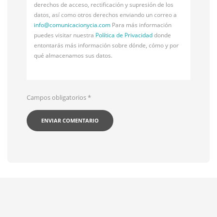
derechos de acceso, rectificación y supresión de los
datos, así como otros derechos enviando un correo a
info@
comunicacionycia.com
Para más información
puedes visitar nuestra
Política de Privacidad
donde
entontarás más información sobre dónde, cómo y por
qué almacenamos sus datos.
Campos obligatorios
*