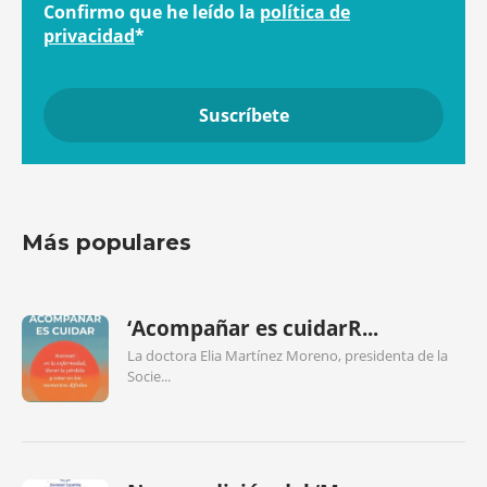
Confirmo que he leído la
política de
privacidad
*
Más populares
‘Acompañar es cuidarR...
La doctora Elia Martínez Moreno, presidenta de la
Socie...