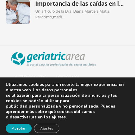
Importancia de las caídas en l...
Un artículo de la Dra. Diana Marcela Matiz
Perdomo,médi...
QUIÉNES SOMOS
PUBLICIDAD
Utilizamos cookies para ofrecerte la mejor experiencia en
nuestra web. Los datos personales
AVISO LEGAL
se utilizarán para la personalización de anuncios y las
cookies se podrán utilizar para
POLÍTICA DE COOKIES
publicidad personalizada y no personalizada. Puedes
aprender más sobre qué cookies utilizamos
POLÍTICA DE PRIVACIDAD
o desactivarlas en los
ajustes
.
¡Newsletter!
CONTACTO
Aceptar
Ajustes