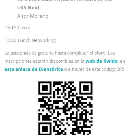
LKS Next
Aitor Moreno
13:15 Cierre
13:30 Lunch Networking
La asistencia es gratuita hasta completar el aforo. Las
inscripciones estarán disponibles en la
web de Kwido
, en
este enlace de EventBrite
o a través de este código QR: