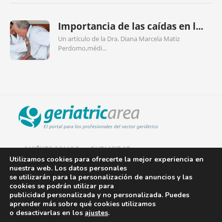
Importancia de las caídas en l...
Un artículo de la Dra. Diana Marcela Matiz
Perdomo,médi...
QUIÉNES SOMOS
PUBLICIDAD
Utilizamos cookies para ofrecerte la mejor experiencia en
nuestra web. Los datos personales
AVISO LEGAL
se utilizarán para la personalización de anuncios y las
cookies se podrán utilizar para
POLÍTICA DE COOKIES
publicidad personalizada y no personalizada. Puedes
aprender más sobre qué cookies utilizamos
POLÍTICA DE PRIVACIDAD
o desactivarlas en los
ajustes
.