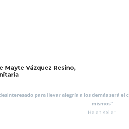
de Mayte Vázquez Resino,
nitaria
 desinteresado para llevar alegría a los demás será el
mismos”
Helen Keller