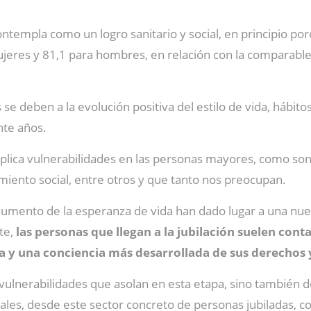
contempla como un logro sanitario y social, en principio p
ujeres y 81,1 para hombres, en relación con la comparabl
e deben a la evolución positiva del estilo de vida, hábitos
nte años.
lica vulnerabilidades en las personas mayores, como son l
miento social, entre otros y que tanto nos preocupan.
 aumento de la esperanza de vida han dado lugar a una nue
nte,
las personas que llegan a la jubilación suelen con
 y una conciencia más desarrollada de sus derechos 
vulnerabilidades que asolan en esta etapa, sino también de
s, desde este sector concreto de personas jubiladas, con