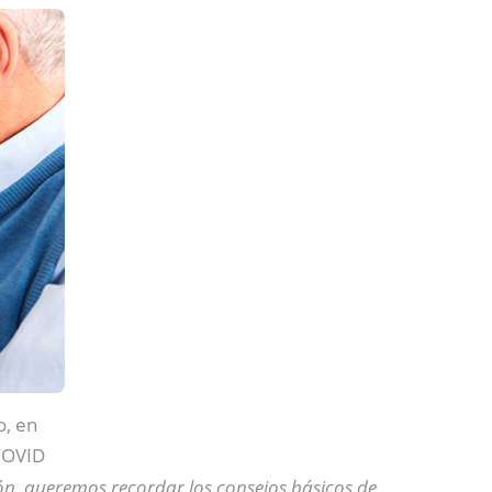
o, en
 COVID
ón, queremos recordar los consejos básicos de