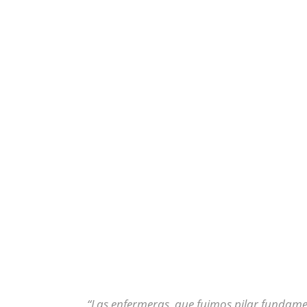
“Las enfermeras, que fuimos pilar fundame