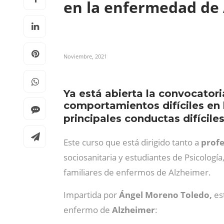
en la enfermedad de
Noviembre, 2021
Ya está abierta la convocator
comportamientos difíciles en l
principales conductas difícile
Este curso que está dirigido tanto a
profe
sociosanitaria y estudiantes de Psicologí
familiares de enfermos de Alzheimer.
Impartida por
Ángel Moreno Toledo,
est
enfermo de
Alzheimer
: