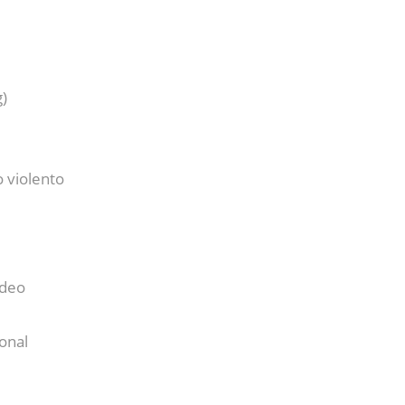
)
 violento
ndeo
onal