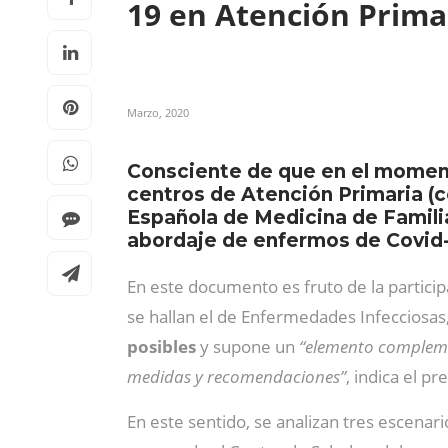
19 en Atención Prima
Marzo, 2020
Consciente de que en el momento
centros de Atención Primaria (c
Española de Medicina de Famili
abordaje de enfermos de Covid-
En este documento es fruto de la partici
se hallan el de Enfermedades Infecciosa
posibles
y supone un
“elemento complemen
medidas y recomendaciones”
, indica el p
En este sentido, se analizan tres escenar