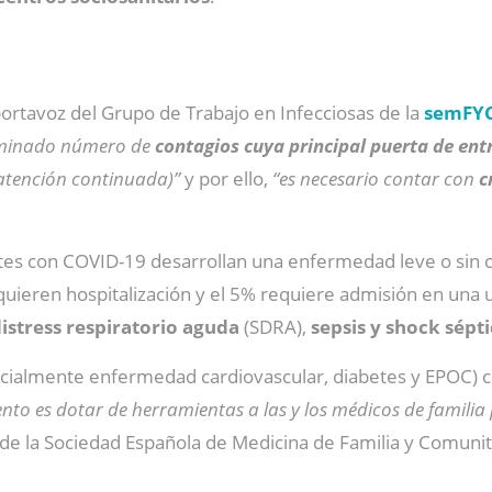
portavoz del Grupo de Trabajo en Infecciosas de la
semFY
erminado número de
contagios cuya principal puerta de ent
 atención continuada)”
y por ello,
“es necesario contar con
c
ntes con COVID-19 desarrollan una enfermedad leve o sin
ieren hospitalización y el 5% requiere admisión en una un
istress respiratorio aguda
(SDRA),
sepsis y shock sépti
ecialmente enfermedad cardiovascular, diabetes y EPOC) c
ento es dotar de herramientas a las y los médicos de famili
sde la Sociedad Española de Medicina de Familia y Comunit