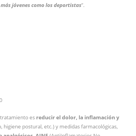
 más jóvenes como los deportistas
”.
0
l tratamiento es
reducir el dolor, la inflamación y
, higiene postural, etc.) y medidas farmacológicas,
 analgésicos, AINE
(AntiInflamatorios No