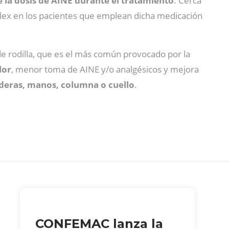
 la dosis de AINE durante el tratamiento
. Cerca
Flex en los pacientes que emplean dicha medicación
s de rodilla, que es el más común provocado por la
lor
, menor toma de AINE y/o analgésicos y mejora
aderas, manos, columna o cuello
.
CONFEMAC lanza la