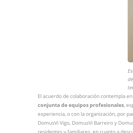
Es
de
te
El acuerdo de colaboración contempla en 
conjunta de equipos profesionales
, e
experiencia, o con la organización, por p
DomusVi Vigo, DomusVi Barreiro y DomusVi
residentes y familiares, en cuanto a desc