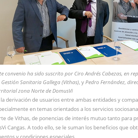
te convenio ha sido suscrito por Ciro Andrés Cabezas, en re
 Gestión Sanitaria Gallega (Vithas)
, y
Pedro Fernández, dire
rritorial zona Norte de DomusVi
la derivación de usuarios entre ambas entidades y compar
specialmente en temas orientados a los servicios sociosan
arte de Vithas, de ponencias de interés mutuo tanto para p
 Cangas. A todo ello, se le suman los beneficios que obt
uentos y condiciones especiales.