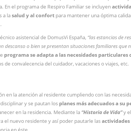
a. En el programa de Respiro Familiar se incluyen
activid
s a la
salud y al confort
para mantener una óptima calida
.
 técnico asistencial de DomusVi España,
“las estancias de r
un descanso o bien se presentan situaciones familiares que n
te
programa se adapta a las necesidades particulares 
s de convalecencia del cuidador, vacaciones o viajes, etc.
n en la atención al residente cumpliendo con las necesidade
disciplinar y se pautan los
planes más adecuados a su pe
necer en la residencia. Mediante la
“Historia de Vida”
y e
 el nuevo residente y así poder pautarle las
actividades 
ancia en éste.