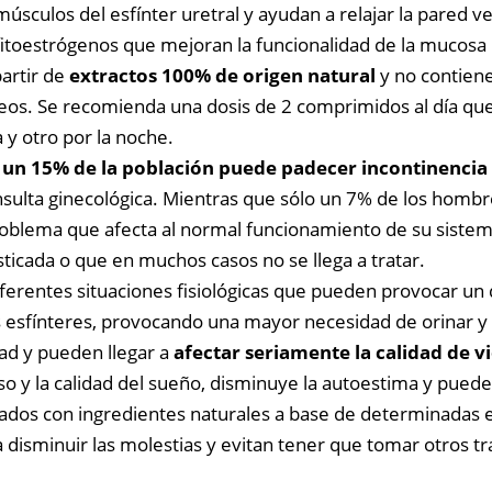
músculos del esfínter uretral y ayudan a relajar la pared ves
fitoestrógenos que mejoran la funcionalidad de la mucosa u
artir de
extractos 100% de origen natural
y no contiene
lácteos. Se recomienda una dosis de 2 comprimidos al día
y otro por la noche.
e
un 15% de la población puede padecer incontinencia 
sulta ginecológica. Mientras que sólo un 7% de los hombr
oblema que afecta al normal funcionamiento de su sistema 
sticada o que en muchos casos no se llega a tratar.
diferentes situaciones fisiológicas que pueden provocar un 
los esfínteres, provocando una mayor necesidad de orinar y
dad y pueden llegar a
afectar seriamente la calidad de v
nso y la calidad del sueño, disminuye la autoestima y puede 
ados con ingredientes naturales a base de determinadas e
 disminuir las molestias y evitan tener que tomar otros t