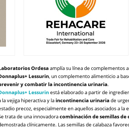
Laboratorios Ordesa
amplía su línea de complementos al
Donnaplus+ Lessurin
, un complemento alimenticio a base
prevenir y combatir la incontinencia urinaria
.
Donnaplus+ Lessurin
está elaborado a partir de ingredie
a la vejiga hiperactiva y la
incontinencia urinaria
de urgen
estadio precoz, especialmente en aquellos asociados a la 
Se trata de una innovadora
combinación de semillas de c
demostrada clínicamente. Las semillas de calabaza favorec