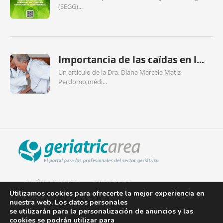
(SEGG)...
Importancia de las caídas en l...
Un artículo de la Dra. Diana Marcela Matiz
Perdomo,médi...
QUIÉNES SOMOS
PUBLICIDAD
Utilizamos cookies para ofrecerte la mejor experiencia en
nuestra web. Los datos personales
AVISO LEGAL
se utilizarán para la personalización de anuncios y las
cookies se podrán utilizar para
POLÍTICA DE COOKIES