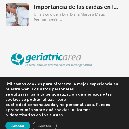
Importancia de las caídas en l...
Un artículo de la Dra. Diana Marcela Matiz
Perdomo,médi...
QUIÉNES SOMOS
PUBLICIDAD
Utilizamos cookies para ofrecerte la mejor experiencia en
nuestra web. Los datos personales
AVISO LEGAL
se utilizarán para la personalización de anuncios y las
cookies se podrán utilizar para
POLÍTICA DE COOKIES
publicidad personalizada y no personalizada. Puedes
aprender más sobre qué cookies utilizamos
POLÍTICA DE PRIVACIDAD
o desactivarlas en los
ajustes
.
¡Newsletter!
CONTACTO
Aceptar
Ajustes