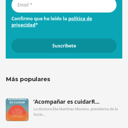
Confirmo que he leído la
política de
privacidad
*
Más populares
‘Acompañar es cuidarR...
La doctora Elia Martínez Moreno, presidenta de la
Socie...