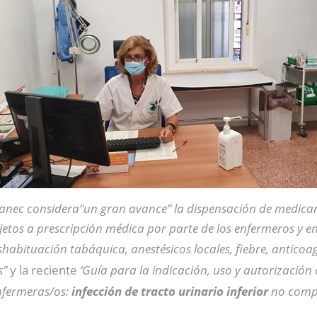
anec considera“un gran avance” la dispensación de medic
jetos a prescripción médica por parte de los enfermeros y e
shabituación tabáquica, anestésicos locales, fiebre, anticoa
s”
y la reciente
‘Guía para la indicación, uso y autorizació
enfermeras/os:
infección de tracto urinario inferior
no compl