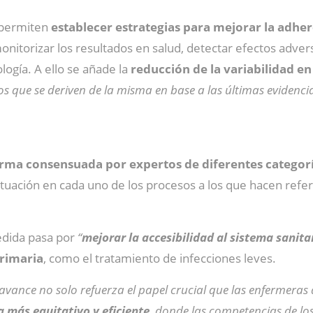
s permiten
establecer estrategias para mejorar la adhe
onitorizar los resultados en salud, detectar efectos adver
logía. A ello se añade la
reducción de la variabilidad en 
os que se deriven de la misma en base a las últimas evidenci
orma consensuada por expertos de diferentes categorí
ctuación en cada uno de los procesos a los que hacen refe
edida pasa por
“
mejorar la accesibilidad al sistema sanita
rimaria
, como el tratamiento de infecciones leves.
 avance no solo refuerza el papel crucial que las enfermeras
 más equitativo y eficiente
, donde las competencias de los